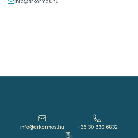
Email
info@drkormos.hu
Email
Telefonszám
info@drkormos.hu
+36 30 830 6832
Cím