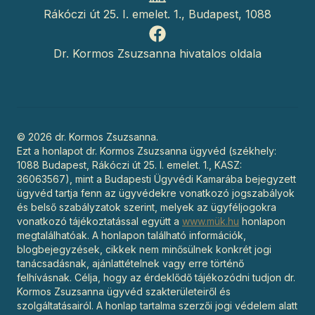
Rákóczi út 25. I. emelet. 1., Budapest, 1088
Facebook
Dr. Kormos Zsuzsanna hivatalos oldala
©
2026
dr. Kormos Zsuzsanna.
Ezt a honlapot dr. Kormos Zsuzsanna ügyvéd (székhely:
1088 Budapest, Rákóczi út 25. I. emelet. 1., KASZ:
36063567), mint a Budapesti Ügyvédi Kamarába bejegyzett
ügyvéd tartja fenn az ügyvédekre vonatkozó jogszabályok
és belső szabályzatok szerint, melyek az ügyféljogokra
vonatkozó tájékoztatással együtt a
www.mük.hu
honlapon
megtalálhatóak. A honlapon található információk,
blogbejegyzések, cikkek nem minősülnek konkrét jogi
tanácsadásnak, ajánlattételnek vagy erre történő
felhívásnak. Célja, hogy az érdeklődő tájékozódni tudjon dr.
Kormos Zsuzsanna ügyvéd szakterületeiről és
szolgáltatásairól. A honlap tartalma szerzői jogi védelem alatt